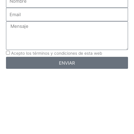
o
m
E
b
m
r
a
M
e
i
e
l
n
s
a
Acepto los términos y condiciones de esta web
j
ENVIAR
e