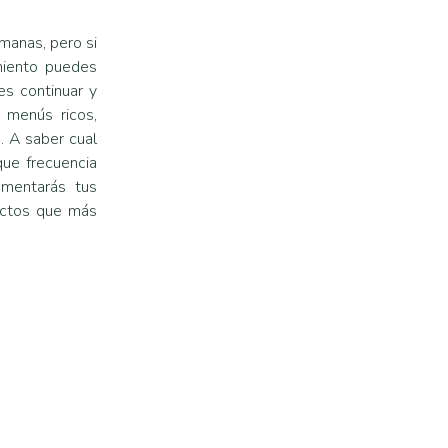
anas, pero si
miento puedes
s continuar y
 menús ricos,
. A saber cual
ue frecuencia
umentarás tus
ectos que más