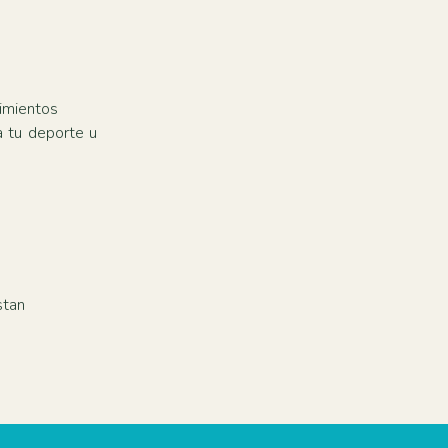
rimientos
a tu deporte u
stan