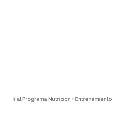
COMPLETA EL PROGRAMA CON UN
ENTRENAMIENTO
PERSONALIZADO
Ir al Programa Nutrición + Entrenamiento