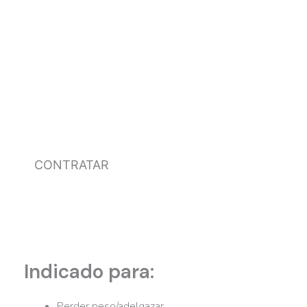
PRECIO: Programa Deporte 24
semanas
450
€
CONTRATAR
Indicado para:
Perder peso/adelgazar